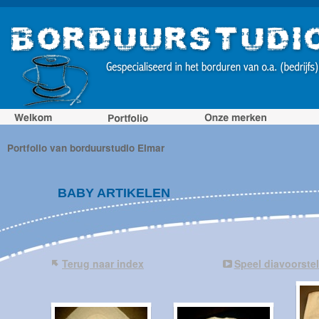
Portfolio van borduurstudio Elmar
BABY ARTIKELEN
Terug naar index
Speel diavoorstel